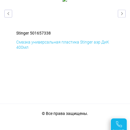
Stinger 501657338
Sti
мД
Смазка универсальная пластика Stinger аэр ДиК
Сма
400мл
40
© Все права защищены.