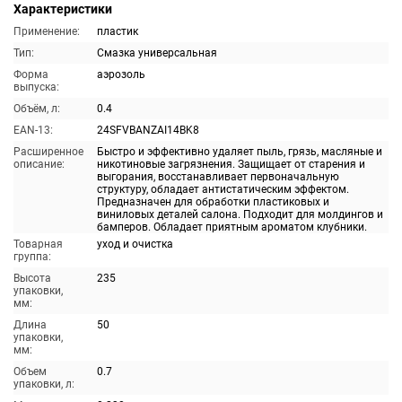
Характеристики
Применение:
пластик
Тип:
Смазка универсальная
Форма
аэрозоль
выпуска:
Объём, л:
0.4
EAN-13:
24SFVBANZAI14BK8
Расширенное
Быстро и эффективно удаляет пыль, грязь, масляные и
описание:
никотиновые загрязнения. Защищает от старения и
выгорания, восстанавливает первоначальную
структуру, обладает антистатическим эффектом.
Предназначен для обработки пластиковых и
виниловых деталей салона. Подходит для молдингов и
бамперов. Обладает приятным ароматом клубники.
Товарная
уход и очистка
группа:
Высота
235
упаковки,
мм:
Длина
50
упаковки,
мм:
Объем
0.7
упаковки, л: