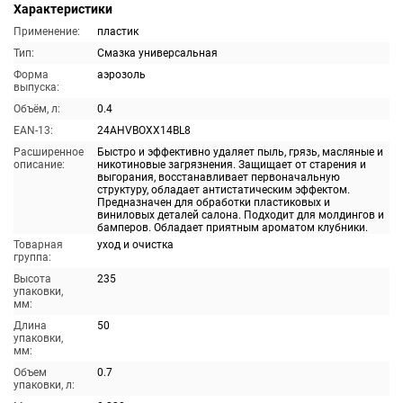
Характеристики
Применение:
пластик
Тип:
Смазка универсальная
Форма
аэрозоль
выпуска:
Объём, л:
0.4
EAN-13:
24AHVBOXX14BL8
Расширенное
Быстро и эффективно удаляет пыль, грязь, масляные и
описание:
никотиновые загрязнения. Защищает от старения и
выгорания, восстанавливает первоначальную
структуру, обладает антистатическим эффектом.
Предназначен для обработки пластиковых и
виниловых деталей салона. Подходит для молдингов и
бамперов. Обладает приятным ароматом клубники.
Товарная
уход и очистка
группа:
Высота
235
упаковки,
мм:
Длина
50
упаковки,
мм:
Объем
0.7
упаковки, л: