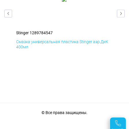
Stinger 1289784547
Sti
мД
Смазка универсальная пластика Stinger аэр ДиК
Сма
400мл
40
© Все права защищены.