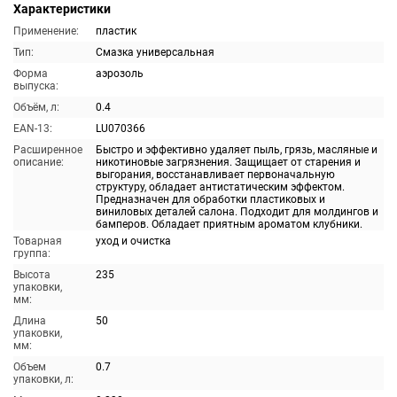
Характеристики
Применение:
пластик
Тип:
Смазка универсальная
Форма
аэрозоль
выпуска:
Объём, л:
0.4
EAN-13:
LU070366
Расширенное
Быстро и эффективно удаляет пыль, грязь, масляные и
описание:
никотиновые загрязнения. Защищает от старения и
выгорания, восстанавливает первоначальную
структуру, обладает антистатическим эффектом.
Предназначен для обработки пластиковых и
виниловых деталей салона. Подходит для молдингов и
бамперов. Обладает приятным ароматом клубники.
Товарная
уход и очистка
группа:
Высота
235
упаковки,
мм:
Длина
50
упаковки,
мм:
Объем
0.7
упаковки, л: