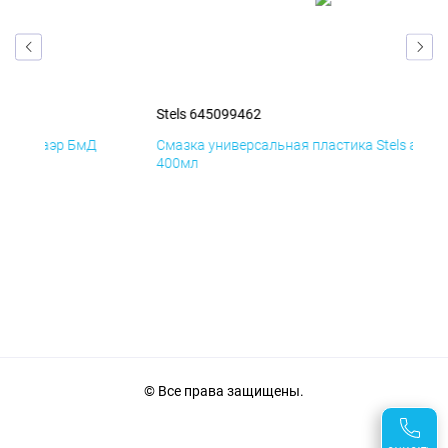
Stels 645099462
S
мД
Смазка универсальная пластика Stels аэр ДиК
С
400мл
4
© Все права защищены.