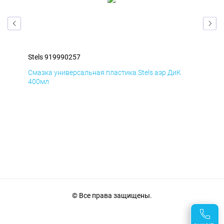
Stels 919990257
Ste
Смазка универсальная пластика Stels аэр ДиК
Сма
400мл
40
© Все права защищены.