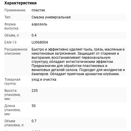
Характеристики
Применение:
пластик
Тип:
Смазка универсальная
Форма
аэрозоль
выпуска:
Объём, л:
0.4
EAN-13:
LU068004
Расширенное
Быстро и эффективно удаляет пыль, грязь, масляные и
описание:
никотиновые загрязнения. Защищает от старения и
выгорания, восстанавливает первоначальную
структуру, обладает антистатическим эффектом.
Предназначен для обработки пластиковых и
виниловых деталей салона. Подходит для молдингов и
бамперов. Обладает приятным ароматом клубники.
Товарная
уход и очистка
группа:
Высота
235
упаковки,
мм:
Длина
50
упаковки,
мм:
Объем
0.7
упаковки, л: