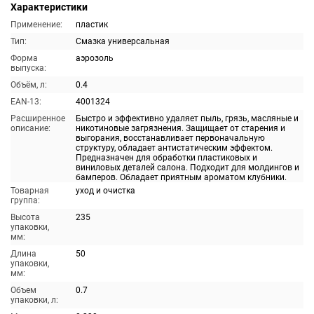
Характеристики
Применение:
пластик
Тип:
Смазка универсальная
Форма
аэрозоль
выпуска:
Объём, л:
0.4
EAN-13:
4001324
Расширенное
Быстро и эффективно удаляет пыль, грязь, масляные и
описание:
никотиновые загрязнения. Защищает от старения и
выгорания, восстанавливает первоначальную
структуру, обладает антистатическим эффектом.
Предназначен для обработки пластиковых и
виниловых деталей салона. Подходит для молдингов и
бамперов. Обладает приятным ароматом клубники.
Товарная
уход и очистка
группа:
Высота
235
упаковки,
мм:
Длина
50
упаковки,
мм:
Объем
0.7
упаковки, л: