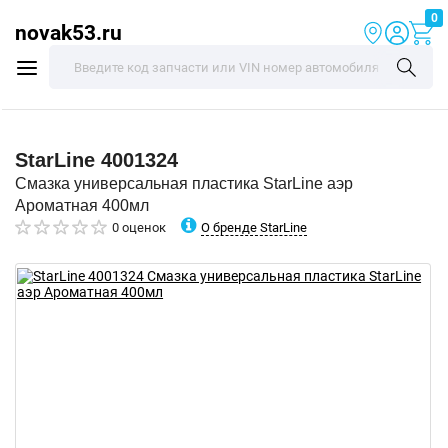
0
novak53.ru
StarLine
4001324
Смазка универсальная пластика StarLine аэр
Ароматная 400мл
О бренде StarLine
0 оценок