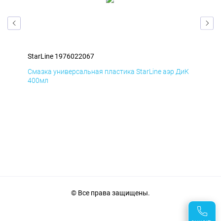
StarLine 1976022067
Sta
БмД
Смазка универсальная пластика StarLine аэр ДиК
Сма
400мл
40
© Все права защищены.