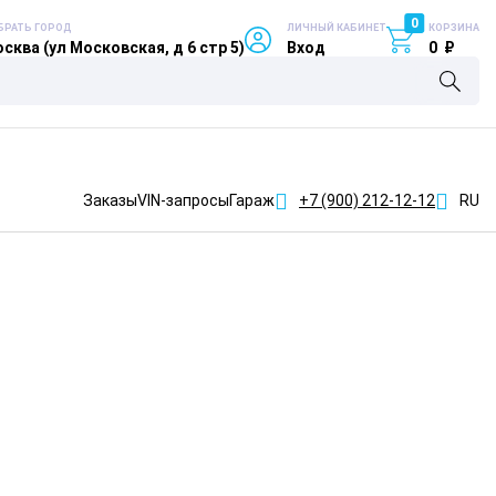
0
БРАТЬ ГОРОД
ЛИЧНЫЙ КАБИНЕТ
КОРЗИНА
сква (ул Московская, д 6 стр 5)
Вход
0
₽
Заказы
VIN-запросы
Гараж
+7 (900)
212-12-12
RU