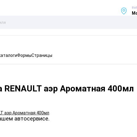
ВЫ
Мо
каталоги
Формы
Страницы
а RENAULT аэр Ароматная 400мл
ашем автосервисе.