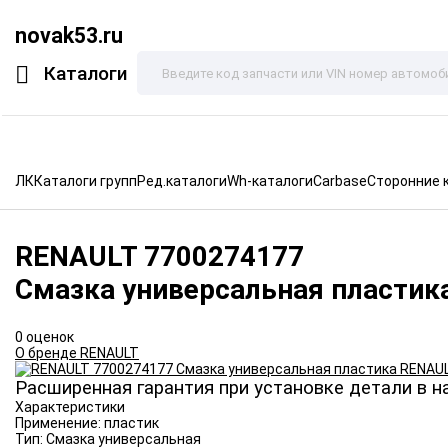
novak53.ru
Каталоги
ЛК
Каталоги групп
Ред.каталоги
Wh-каталоги
Carbase
Сторонние 
RENAULT
7700274177
Смазка универсальная пластик
0 оценок
О бренде RENAULT
Расширенная гарантия при установке детали в н
Характеристики
Применение:
пластик
Тип:
Смазка универсальная