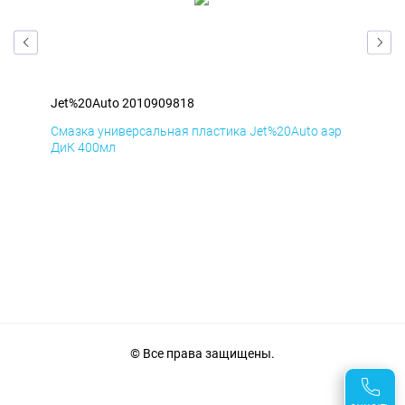
Jet%20Auto 2010909818
Jet
эр
Смазка универсальная пластика Jet%20Auto аэр
Сма
ДиК 400мл
ПхВ
© Все права защищены.