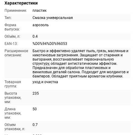
Характеристики
Применение:
пластик
Тип:
Смазка универсальная
Форма
аэрозоль
выпуска:
Объём, л:
0.4
EAN-13:
%D0%94%D0%96053
Расширенное
Быстро и эффективно удаляет пыль, грязь, масляные и
описание:
никотиновые загрязнения. Защищает от старения и
выгорания, восстанавливает первоначальную
структуру, обладает антистатическим эффектом.
Предназначен для обработки пластиковых и
виниловых деталей салона. Подходит для молдингов и
бамперов. Обладает приятным ароматом клубники.
Товарная
уход и очистка
группа:
Высота
235
упаковки,
мм:
Длина
50
упаковки,
мм:
Объем
0.7
упаковки, л: