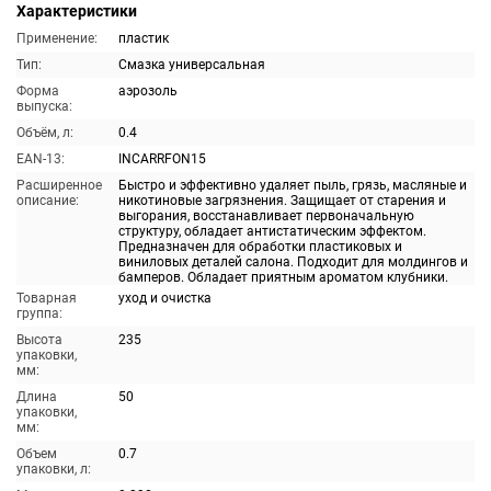
Характеристики
Применение:
пластик
Тип:
Смазка универсальная
Форма
аэрозоль
выпуска:
Объём, л:
0.4
EAN-13:
INCARRFON15
Расширенное
Быстро и эффективно удаляет пыль, грязь, масляные и
описание:
никотиновые загрязнения. Защищает от старения и
выгорания, восстанавливает первоначальную
структуру, обладает антистатическим эффектом.
Предназначен для обработки пластиковых и
виниловых деталей салона. Подходит для молдингов и
бамперов. Обладает приятным ароматом клубники.
Товарная
уход и очистка
группа:
Высота
235
упаковки,
мм:
Длина
50
упаковки,
мм:
Объем
0.7
упаковки, л: