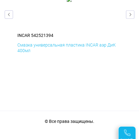
INCAR 542521394
INC
Д
Смазка универсальная пластика INCAR аэр ДиК
Сма
400мл
40
© Все права защищены.